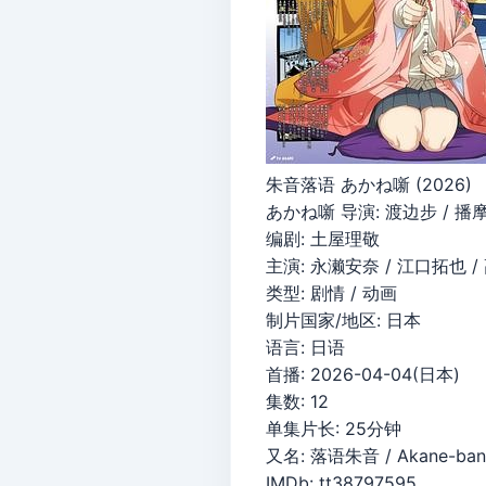
朱音落语 あかね噺 (2026)
あかね噺 导演: 渡边步 / 播
编剧: 土屋理敬
主演: 永濑安奈 / 江口拓也 / 
类型: 剧情 / 动画
制片国家/地区: 日本
语言: 日语
首播: 2026-04-04(日本)
集数: 12
单集片长: 25分钟
又名: 落语朱音 / Akane-ban
IMDb: tt38797595