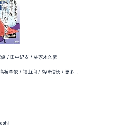
摩優 / 田中紀衣 / 林家木久彦
高桥李依 / 福山润 / 岛崎信长 / 更多...
ashi