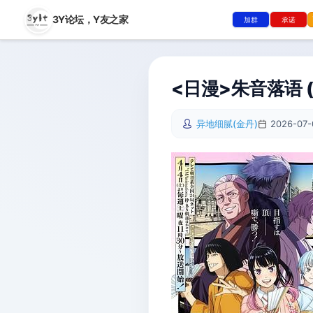
3Y论坛，
Y友之家
加群
承诺
<日漫>朱音落语 
异地细腻(金丹)
2026-07-