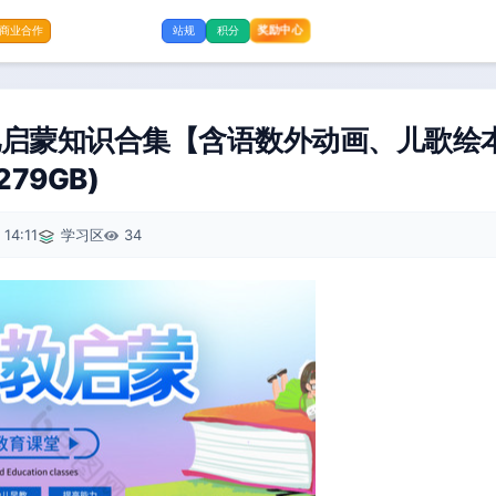
奖励中心
商业合作
站规
积分
启蒙知识合集【含语数外动画、儿歌绘本
79GB)
 14:11
学习区
34