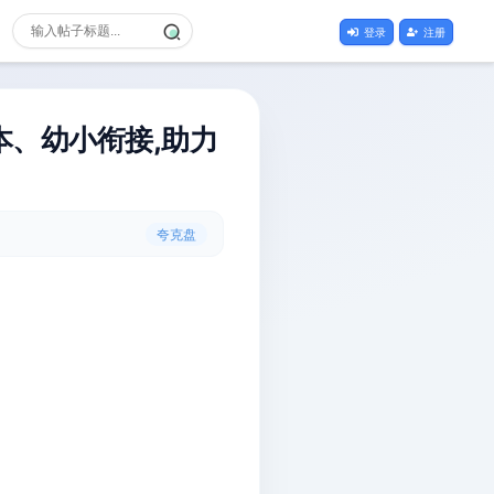
登录
注册
、幼小衔接,助力
夸克盘