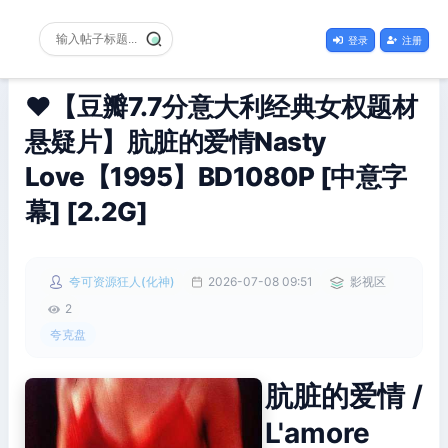
登录
注册
❤️【豆瓣7.7分意大利经典女权题材
悬疑片】肮脏的爱情Nasty
Love【1995】BD1080P [中意字
幕] [2.2G]
夸可资源狂人(化神)
2026-07-08 09:51
影视区
2
夸克盘
肮脏的爱情 /
L'amore