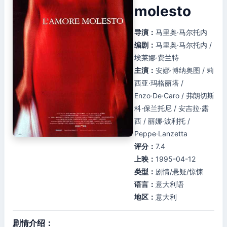
molesto
导演：
马里奥·马尔托内
编剧：
马里奥·马尔托内 /
埃莱娜·费兰特
主演：
安娜·博纳奥图 / 莉
西亚·玛格丽塔 /
Enzo·De·Caro / 弗朗切斯
科·保兰托尼 / 安吉拉·露
西 / 丽娜·波利托 /
Peppe·Lanzetta
评分：
7.4
上映：
1995-04-12
类型：
剧情/悬疑/惊悚
语言：
意大利语
地区：
意大利
剧情介绍：