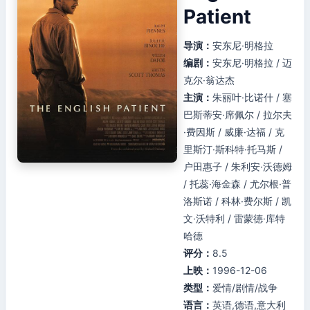
Patient
导演：
安东尼·明格拉
编剧：
安东尼·明格拉 / 迈
克尔·翁达杰
主演：
朱丽叶·比诺什 / 塞
巴斯蒂安·席佩尔 / 拉尔夫
·费因斯 / 威廉·达福 / 克
里斯汀·斯科特·托马斯 /
户田惠子 / 朱利安·沃德姆
/ 托蕊·海金森 / 尤尔根·普
洛斯诺 / 科林·费尔斯 / 凯
文·沃特利 / 雷蒙德·库特
哈德
评分：
8.5
上映：
1996-12-06
类型：
爱情/剧情/战争
语言：
英语,德语,意大利