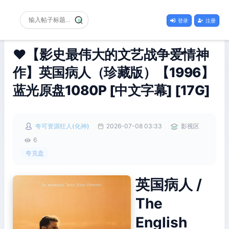
登录
注册
❤️【影史最伟大的文艺战争爱情神
作】英国病人（珍藏版）【1996】
蓝光原盘1080P [中文字幕] [17G]
夸可资源狂人(化神)
2026-07-08 03:33
影视区
6
夸克盘
英国病人 /
The
English