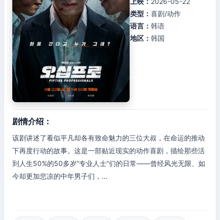
上映：
2026-05-22
类型：
喜剧/动作
语言：
韩语
地区：
韩国
剧情介绍：
该剧讲述了看似平凡却各有致命魅力的三位大叔，在命运的推动
下再度行动的故事。这是一部贴近现实的动作喜剧，描绘那些活
到人生50%的50多岁“专业人士”们的日常——曾经风光无限、如
今却更加悲凉的中年男子们，...