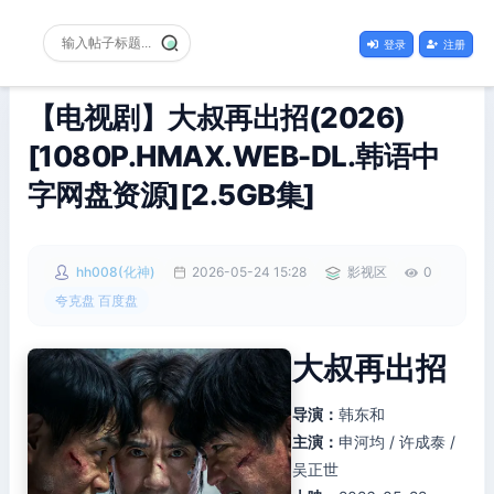
登录
注册
【电视剧】大叔再出招(2026)
[1080P.HMAX.WEB-DL.韩语中
字网盘资源][2.5GB集]
hh008(化神)
2026-05-24 15:28
影视区
0
夸克盘 百度盘
大叔再出招
导演：
韩东和
主演：
申河均 / 许成泰 /
吴正世