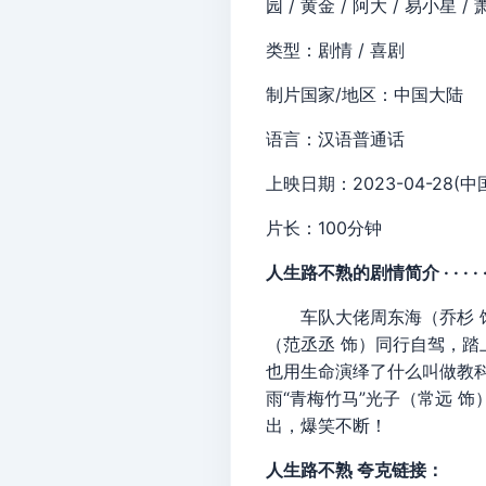
园 / 黄金 / 阿大 / 易小星 /
类型：剧情 / 喜剧
制片国家/地区：中国大陆
语言：汉语普通话
上映日期：2023-04-28(中
片长：100分钟
人生路不熟的剧情简介 · · · · ·
车队大佬周东海（乔杉 饰
（范丞丞 饰）同行自驾，
也用生命演绎了什么叫做教科
雨“青梅竹马”光子（常远 
出，爆笑不断！
人生路不熟 夸克链接：