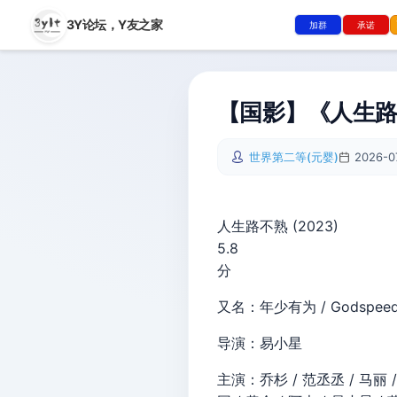
3Y论坛，
Y友之家
加群
承诺
【国影】《人生路不
世界第二等(元婴)
2026-0
人生路不熟 (2023)
5.8
分
又名：年少有为 / Godspee
导演：易小星
主演：乔杉 / 范丞丞 / 马丽 / 