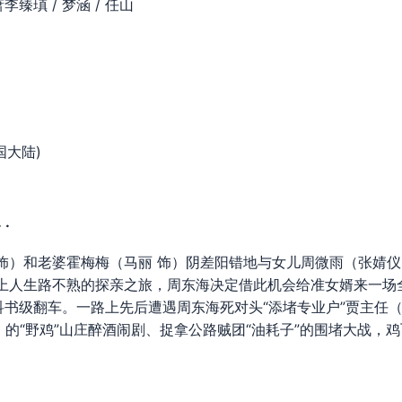
 萧李臻瑱 / 梦涵 / 任山
国大陆)
 ·
）和老婆霍梅梅（马丽 饰）阴差阳错地与女儿周微雨（张婧仪
踏上人生路不熟的探亲之旅，周东海决定借此机会给准女婿来一场
书级翻车。一路上先后遭遇周东海死对头“添堵专业户”贾主任（
饰）的“野鸡”山庄醉酒闹剧、捉拿公路贼团“油耗子”的围堵大战，