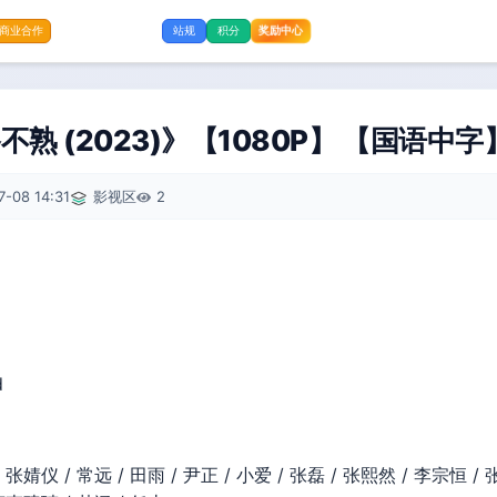
奖励中心
商业合作
站规
积分
熟 (2023)》【1080P】 【国语中字
7-08 14:31
影视区
2
d
张婧仪 / 常远 / 田雨 / 尹正 / 小爱 / 张磊 / 张熙然 / 李宗恒 / 