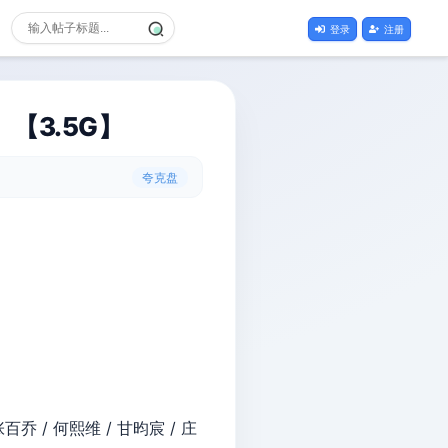
登录
注册
】【3.5G】
夸克盘
张百乔 / 何熙维 / 甘昀宸 / 庄