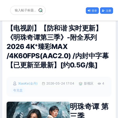
登录
注册
【电视剧】【防和谐 实时更新】
《明珠奇谭第三季》-附全系列
2026 4K⁺臻彩MAX
/4K60FPS(AAC2.0) /内封中字幕
【已更新至最新】[约0.5G/集]
XiaoKe(金丹)
2026-05-24 17:04
影视区
4
夸克盘
明珠奇谭 第
三季