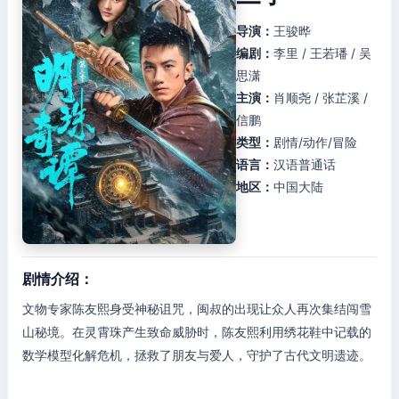
导演：
王骏晔
编剧：
李里 / 王若璠 / 吴
思潇
主演：
肖顺尧 / 张芷溪 /
信鹏
类型：
剧情/动作/冒险
语言：
汉语普通话
地区：
中国大陆
剧情介绍：
文物专家陈友熙身受神秘诅咒，闽叔的出现让众人再次集结闯雪
山秘境。在灵霄珠产生致命威胁时，陈友熙利用绣花鞋中记载的
数学模型化解危机，拯救了朋友与爱人，守护了古代文明遗迹。