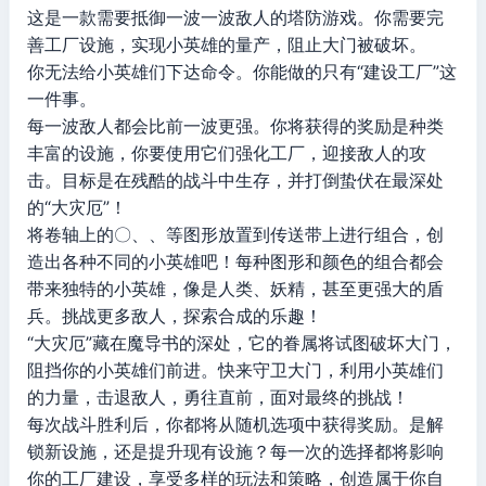
这是一款需要抵御一波一波敌人的塔防游戏。你需要完
善工厂设施，实现小英雄的量产，阻止大门被破坏。
你无法给小英雄们下达命令。你能做的只有“建设工厂”这
一件事。
每一波敌人都会比前一波更强。你将获得的奖励是种类
丰富的设施，你要使用它们强化工厂，迎接敌人的攻
击。目标是在残酷的战斗中生存，并打倒蛰伏在最深处
的“大灾厄”！
将卷轴上的〇、、等图形放置到传送带上进行组合，创
造出各种不同的小英雄吧！每种图形和颜色的组合都会
带来独特的小英雄，像是人类、妖精，甚至更强大的盾
兵。挑战更多敌人，探索合成的乐趣！
“大灾厄”藏在魔导书的深处，它的眷属将试图破坏大门，
阻挡你的小英雄们前进。快来守卫大门，利用小英雄们
的力量，击退敌人，勇往直前，面对最终的挑战！
每次战斗胜利后，你都将从随机选项中获得奖励。是解
锁新设施，还是提升现有设施？每一次的选择都将影响
你的工厂建设，享受多样的玩法和策略，创造属于你自