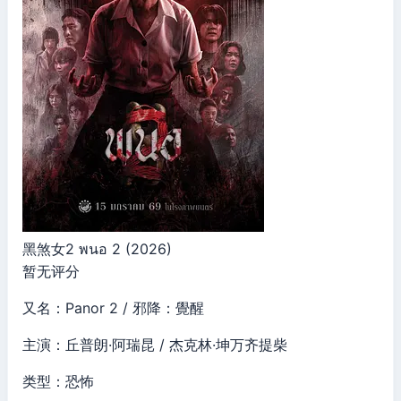
黑煞女2 พนอ 2 (2026)
暂无评分
又名：Panor 2 / 邪降：覺醒
主演：丘普朗·阿瑞昆 / 杰克林·坤万齐提柴
类型：恐怖