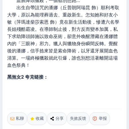
血腥降頭獵殺，一個都別想跑…
出生自帶詛咒的潘娜（丘普朗阿瑞昆 飾）順利考取
大學，原以為能埋葬過去、重啟新生。怎知她和好友小
敏（萍瑪達柴莎索恩 飾）竟在新生活動後，慘遭六名學
長姐殘酷霸凌。在導師制止後，對方反而變本加厲，私
下求助降頭師施以致命巫術，卻意外喚醒潛藏在潘娜體
內的「三眼神」邪力。獵人與獵物身份瞬間反轉。覺醒
後的潘娜，信手捻來皆是索命降術，以牙還牙展開血色
清算。一場終極獵殺就此引爆，誰也別想活著離開這場
血色祭典！
黑煞女2 夸克链接：
私聊
收藏
分享
失效反馈
举报