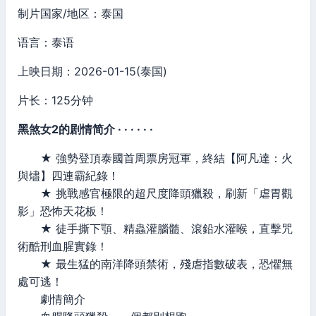
制片国家/地区：泰国
语言：泰语
上映日期：2026-01-15(泰国)
片长：125分钟
黑煞女2的剧情简介 · · · · · ·
★ 強勢登頂泰國首周票房冠軍，終結【阿凡達：火
與燼】四連霸紀錄！
★ 挑戰感官極限的超尺度降頭獵殺，刷新「虐胃觀
影」恐怖天花板！
★ 徒手撕下顎、精蟲灌腦髓、滾鉛水灌喉，直擊咒
術酷刑血腥實錄！
★ 最生猛的南洋降頭禁術，殘虐指數破表，恐懼無
處可逃！
劇情簡介