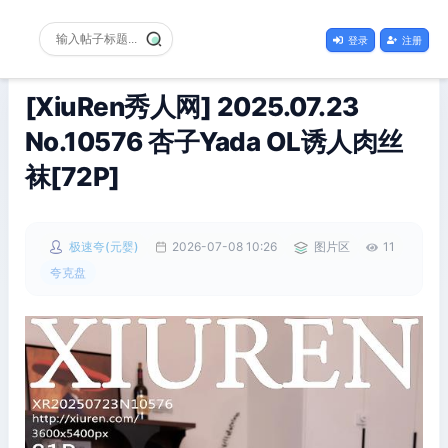
登录
注册
[XiuRen秀人网] 2025.07.23
No.10576 杏子Yada OL诱人肉丝
袜[72P]
极速夸(元婴)
2026-07-08 10:26
图片区
11
夸克盘