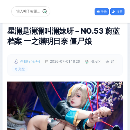
登录
注册
星澜是澜澜叫澜妹呀 – NO.53 蔚蓝
档案 一之濑明日奈 僵尸娘
任我行(金丹)
2026-07-01 16:26
图片区
31
夸克盘