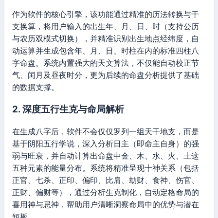
作为软件的核心引擎，该功能通过精准的历法转换与干
支换算，将用户输入的出生年、月、日、时（支持公历
与农历双模式切换），并精准识别出生地点经纬度，自
动运算并生成包含年、月、日、时柱在内的标准四柱八
字命盘。系统内置强大的天文算法，不仅能自动校正节
气、闰月及昼夜时分，更为后续的命盘分析提供了基础
的数据支撑。
2. 深度五行生克与命局解析
在生成八字后，软件不会仅仅罗列一组天干地支，而是
基于阴阳五行学说，深入分析日主（即命主自身）的强
弱与旺衰，并自动计算出命盘中金、木、水、火、土这
五种元素的能量分布。系统将精准呈现十神关系（包括
正官、七杀、正印、偏印、比肩、劫财、食神、伤官、
正财、偏财等），通过分析生克制化，自动定格命局的
喜用神与忌神，帮助用户清晰洞察命局中的优势与潜在
短板。