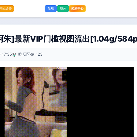
奖励中心
商业合作
站规
积分
]最新VIP门槛视图流出[1.04g/584p+
 17:35
吃瓜区
123