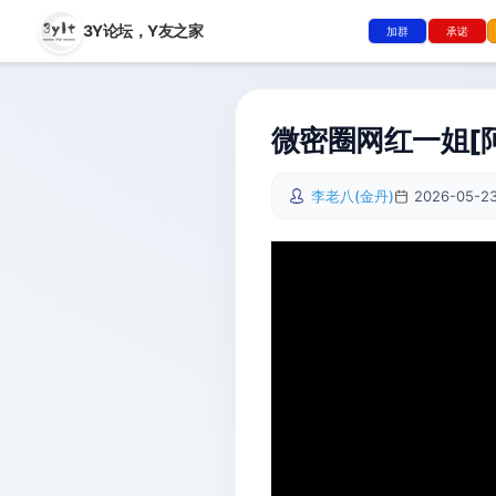
3Y论坛，
Y友之家
加群
承诺
微密圈网红一姐[阿朱
李老八(金丹)
2026-05-23