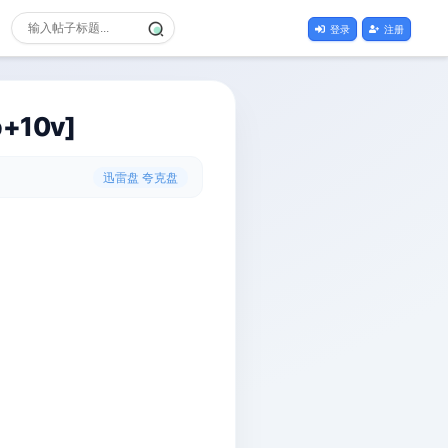
登录
注册
10v]
迅雷盘 夸克盘