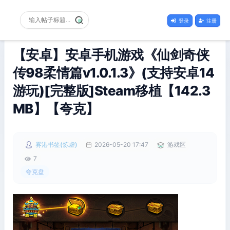
登录
注册
【安卓】安卓手机游戏《仙剑奇侠
传98柔情篇v1.0.1.3》(支持安卓14
游玩)[完整版]Steam移植【142.3
MB】【夸克】
雾港书签(炼虚)
2026-05-20 17:47
游戏区
7
夸克盘