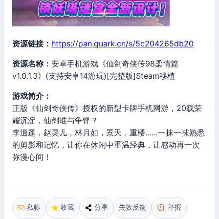
资源链接：
https://pan.quark.cn/s/5c204265db20
资源名称：
安卓手机游戏《仙剑奇侠传98柔情篇
v1.0.1.3》(支持安卓14游玩)[完整版]Steam移植
游戏简介：
正版《仙剑奇侠传》授权的新型卡牌手机网游，20载荣
耀沉淀，仙剑谁与争锋？
李逍遥，赵灵儿，林月如，景天，重楼……一抹一抹熟悉
的剪影和记忆，让你在休闲中重温经典，让感动再一次
弥漫心间！
私聊
收藏
分享
失效反馈
举报