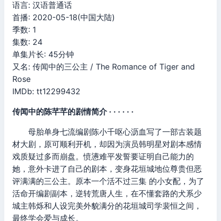
语言: 汉语普通话
首播: 2020-05-18(中国大陆)
季数: 1
集数: 24
单集片长: 45分钟
又名: 传闻中的三公主 / The Romance of Tiger and
Rose
IMDb: tt12299432
传闻中的陈芊芊的剧情简介 · · · · · ·
母胎单身七流编剧陈小千呕心沥血写了一部古装题
材大剧，原可顺利开机，却因为演员韩明星对剧本感情
戏质疑过多而崩盘。愤懑难平发誓要证明自己能力的
她，意外卡进了自己的剧本，变身花垣城地位尊贵但恶
评满满的三公主。原本一个活不过三集 的小女配，为了
活命开编剧副本，逆转荒唐人生，在不懂套路的犬系少
城主韩烁和人设完美外貌满分的花垣城司学裴恒之间，
最终学会爱与成长。