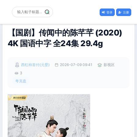
登录
注册
【国剧】传闻中的陈芊芊‎ (2020)
4K 国语中字 全24集 29.4g
西红柿首付(元婴)
2026-07-09 09:41
影视区
3
夸克盘