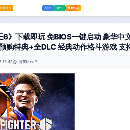
奖励中心
商业合作
站规
积分
6》下载即玩 免BIOS一键启动 豪华中
7077预购特典+全DLC 经典动作格斗游戏 支
8 15:42
游戏区
7