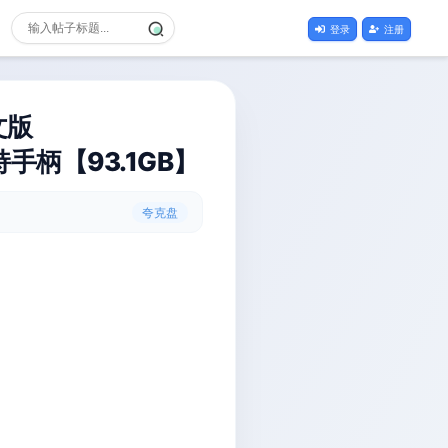
登录
注册
文版
持手柄【93.1GB】
夸克盘