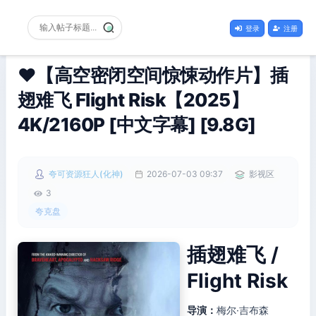
登录
注册
❤️【高空密闭空间惊悚动作片】插
翅难飞 Flight Risk【2025】
4K/2160P [中文字幕] [9.8G]
夸可资源狂人(化神)
2026-07-03 09:37
影视区
3
夸克盘
插翅难飞 /
Flight Risk
导演：
梅尔·吉布森