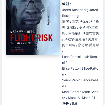
编剧：
Jared·Rosenberg·Jared·
Rosenberg
主演：
马克·沃尔伯格 / 托
弗·戈瑞斯 / 保罗·本-维克
托 / 阿塔纳斯·斯雷布雷夫
/ 米歇尔·道克瑞 / 莫尼布·
阿卜哈特 / 萨万娜·乔克尔
/
Leah·Remini·Leah·Remi
ni /
Eilise·Patton·Eilise·Patto
n /
Senor·Pablo·Senor·Pabl
o /
Mark·Schotz·Mark·Scho
tz / Maaz·Ali·Maaz·Ali
评分：
5.6