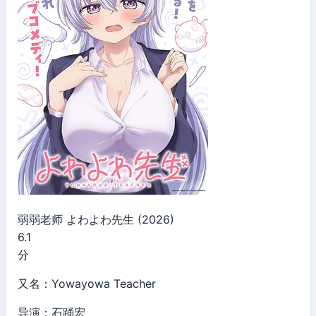
弱弱老师 よわよわ先生 (2026)
6.1
分
又名：Yowayowa Teacher
导演：石踊宏