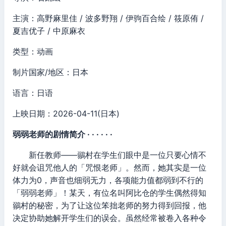
主演：高野麻里佳 / 波多野翔 / 伊驹百合绘 / 筱原侑 /
夏吉优子 / 中原麻衣
类型：动画
制片国家/地区：日本
语言：日语
上映日期：2026-04-11(日本)
弱弱老师的剧情简介 · · · · · ·
新任教师——鶸村在学生们眼中是一位只要心情不
好就会诅咒他人的「咒恨老师」。然而，她其实是一位
体力为0，声音也细弱无力，各项能力值都弱到不行的
「弱弱老师」！某天，有位名叫阿比仓的学生偶然得知
鶸村的秘密，为了让这位笨拙老师的努力得到回报，他
决定协助她解开学生们的误会。虽然经常被卷入各种令