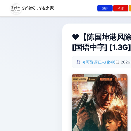
3Y论坛，
Y友之家
加群
承诺
❤️【陈国坤港风除暴
[国语中字] [1.3G
夸可资源狂人(化神)
2026