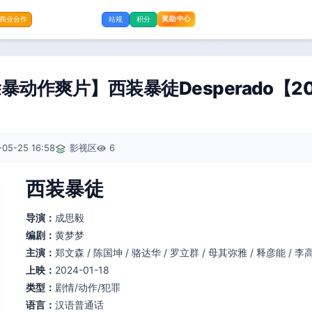
奖励中心
商业合作
站规
积分
动作爽片】西装暴徒Desperado【202
]
-05-25 16:58
影视区
6
西装暴徒
导演：
成思毅
编剧：
黄梦梦
主演：
郑文森 / 陈国坤 / 骆达华 / 罗立群 / 母其弥雅 / 释彦能 / 李高
上映：
2024-01-18
类型：
剧情/动作/犯罪
语言：
汉语普通话