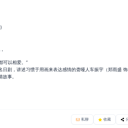
)
 ·
可以相爱。”
名日剧，讲述习惯于用画来表达感情的聋哑人车振宇（郑雨盛 
情故事。
私聊
收藏