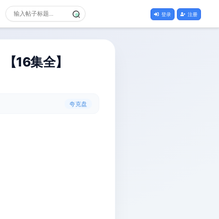
登录
注册
】【16集全】
夸克盘