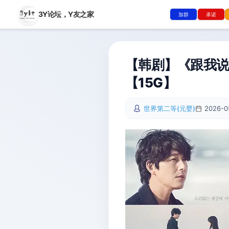
3Y论坛，
Y友之家
加群
承诺
【韩剧】《跟我说爱
【15G】
世界第二等(元婴)
2026-0