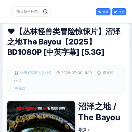
登录
注册
❤️【丛林怪兽类冒险惊悚片】沼泽
之地The Bayou【2025】
BD1080P [中英字幕] [5.3G]
夸可资源狂人(化神)
2026-07-09 16:10
影视区
4
夸克盘
沼泽之地 /
The Bayou
导演：