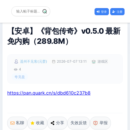
登录
注册
【安卓】《背包传奇》v0.5.0 最新
免内购（289.8M）
遥州不见客(元婴)
2026-07-07 13:11
游戏区
4
夸克盘
https://pan.quark.cn/s/dbd610c237b8
私聊
收藏
分享
失效反馈
举报