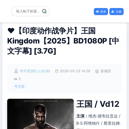
登录
注册
❤️【印度动作战争片】王国
Kingdom【2025】BD1080P [中
文字幕] [3.7G]
夸可资源狂人(化神)
2026-05-23 14:26
影视区
2
夸克盘
王国 / Vd12
主演：
维杰·德韦拉贡达 /
B·S·阿维纳什 / 斯里拉姆·