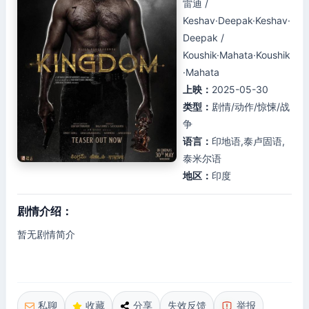
雷迪 /
Keshav·Deepak·Keshav·
Deepak /
Koushik·Mahata·Koushik
·Mahata
上映：
2025-05-30
类型：
剧情/动作/惊悚/战
争
语言：
印地语,泰卢固语,
泰米尔语
地区：
印度
剧情介绍：
暂无剧情简介
私聊
收藏
分享
失效反馈
举报