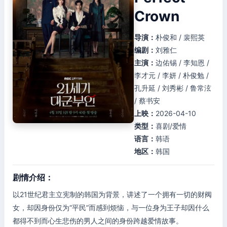
Crown
导演：
朴俊和 / 裴熙英
编剧：
刘雅仁
主演：
边佑锡 / 李知恩 /
李才元 / 李妍 / 朴俊勉 /
孔升延 / 刘秀彬 / 鲁常泫
/ 蔡书安
上映：
2026-04-10
类型：
喜剧/爱情
语言：
韩语
地区：
韩国
剧情介绍：
以21世纪君主立宪制的韩国为背景，讲述了一个拥有一切的财阀
女，却因身份仅为“平民”而感到烦恼，与一位身为王子却因什么
都得不到而心生悲伤的男人之间的身份跨越爱情故事。