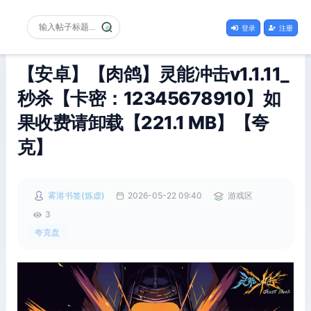
登录
注册
【安卓】【肉鸽】灵能冲击v1.1.11_
秒杀【卡密：12345678910】如
果收费请卸载【221.1 MB】【夸
克】
雾港书签(炼虚)
2026-05-22 09:40
游戏区
3
夸克盘