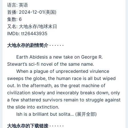
语言: 英语
首播: 2024-12-01(美国)
集数: 6
又名: 大地永存/地球末日
IMDb: tt26443935
大地永存的剧情简介 · · · · · ·
Earth Abidesis a new take on George R.
Stewart’s sci-fi novel of the same name.
When a plague of unprecedented virulence
sweeps the globe, the human race is all but wiped
out. In the aftermath, as the great machine of
civilization slowly and inexorably breaks down, only
a few shattered survivors remain to struggle against
the slide into extinction.
Ish is a brilliant but solita... (展开全部)
大地永存的下载链接 · · · · · ·