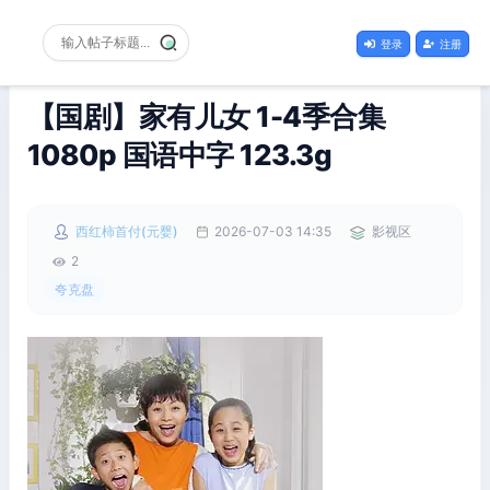
登录
注册
【国剧】家有儿女 1-4季合集
1080p 国语中字 123.3g
西红柿首付(元婴)
2026-07-03 14:35
影视区
2
夸克盘