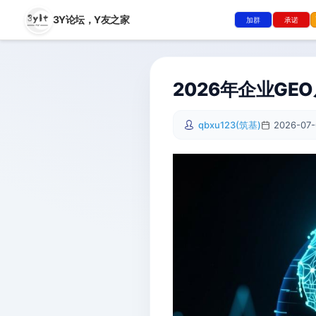
3Y论坛，
Y友之家
加群
承诺
2026年企业GE
qbxu123(筑基)
2026-07-