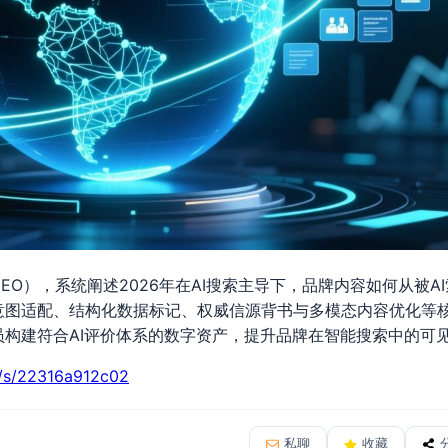
EO），系统阐述2026年在AI搜索主导下，品牌内容如何从被A
意图适配、结构化数据标记、权威信源背书与多模态内容优化等
员构建符合AI评价体系的数字资产，提升品牌在智能搜索中的可
n/s/22316a912c02
私聊
收藏