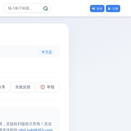
登录
注册
夸克盘
分享
失效反馈
举报
源，其版权归版权方所有！其实
请发送邮件
qhd.sykj@163.com