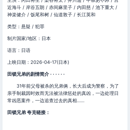
主演：冈田将生 / 染谷将太 / 井川遥 / 中条あやみ / 宫
近海斗 / 岸谷五朗 / 赤间麻里子 / 内田慈 / 池下重大 /
神楽健介 / 饭尾和树 / 仙道敦子 / 长江英和
类型：悬疑 / 犯罪
制片国家/地区：日本
语言：日语
上映日期：2026-04-17(日本)
田锁兄弟的剧情简介 · · · · · ·
31年前父母被杀的兄弟俩，长大后成为警察，为了
亲手制裁因时效而无法被法律惩处的真凶，一边处理日
常凶恶案件，一边追查过去的真相……
田锁兄弟 夸克链接：