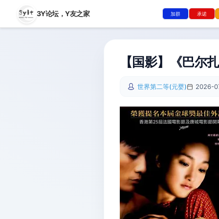
3Y论坛，
Y友之家
加群
承诺
【国影】《巴尔扎克
世界第二等(元婴)
2026-0