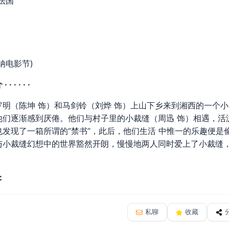
法国
戛纳电影节)
 · · ·
（陈坤 饰）和马剑铃（刘烨 饰）上山下乡来到湘西的一个小
他们逐渐感到厌倦。他们与村子里的小裁缝（周迅 饰）相遇，活
发现了一箱所谓的“禁书”，此后，他们生活 中惟一的乐趣便是
与小裁缝幻想中的世界豁然开朗，慢慢地两人同时爱上了小裁缝
：
私聊
收藏