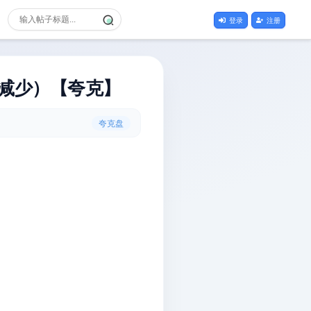
登录
注册
减少）【夸克】
夸克盘