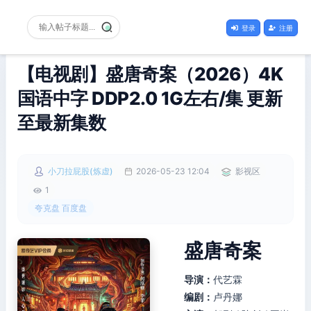
登录
注册
【电视剧】盛唐奇案（2026）4K
国语中字 DDP2.0 1G左右/集 更新
至最新集数
小刀拉屁股(炼虚)
2026-05-23 12:04
影视区
1
夸克盘 百度盘
盛唐奇案
导演：
代艺霖
编剧：
卢丹娜