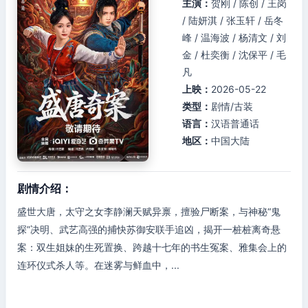
主演：
贺刚 / 陈创 / 王岗
/ 陆妍淇 / 张玉轩 / 岳冬
峰 / 温海波 / 杨清文 / 刘
金 / 杜奕衡 / 沈保平 / 毛
凡
上映：
2026-05-22
类型：
剧情/古装
语言：
汉语普通话
地区：
中国大陆
剧情介绍：
盛世大唐，太守之女李静澜天赋异禀，擅验尸断案，与神秘“鬼
探”决明、武艺高强的捕快苏御安联手追凶，揭开一桩桩离奇悬
案：双生姐妹的生死置换、跨越十七年的书生冤案、雅集会上的
连环仪式杀人等。在迷雾与鲜血中，...