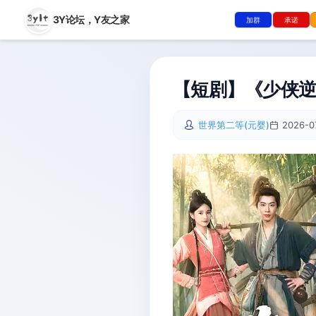
3Y论坛，
Y友之家
加群
承诺
【短剧】《少侠逆袭
世界第二等(元婴)
2026-0