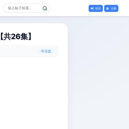
登录
注册
【共26集】
夸克盘