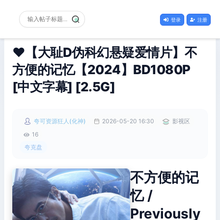
登录
注册
❤️【大耻D伪科幻悬疑爱情片】不
方便的记忆【2024】BD1080P
[中文字幕] [2.5G]
夸可资源狂人(化神)
2026-05-20 16:30
影视区
16
夸克盘
不方便的记
忆 /
Previously