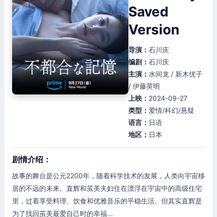
Saved
Version
导演：
石川庆
编剧：
石川庆
主演：
水间龙 / 新木优子
/ 伊藤英明
上映：
2024-09-27
类型：
爱情/科幻/悬疑
语言：
日语
地区：
日本
剧情介绍：
故事的舞台是公元2200年，随着科学技术的发展，人类向宇宙移
居的不远的未来。直辉和茧美夫妇住在漂浮在宇宙中的高级住宅
里，过着享受料理、饮食和优雅音乐的平稳生活。但其实直辉是
为了找回茧美最爱自己时的幸福...