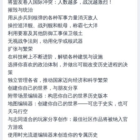
将盟友卷入国际冲突：人数越多，战况越激烈！
摧毁与统治
用从步兵到核弹的各种军事力量消灭敌人
操控巡洋舰、战列舰和航母，称霸七大洋
利用要塞及其他防御工事保卫领土
无视战争法则，动用化学或核武器
扩张与繁荣
在科技树上不断进阶，解锁各种建筑与设施
选择你喜欢的政治体制，并做出可能改变历史进程的决
策
独立管理各省，推动国家迈向经济和科学繁荣
创建你自己的世界，与朋友分享
附带场景编辑器：构思你自己的世界历史版本
地图编辑器：创建你自己的世界——可忠于史实，也可
天马行空
与志同道合的玩家分享创作：最佳社区作品将被纳入官
方游戏
使用时光流逝编辑器来创造你的专属历史