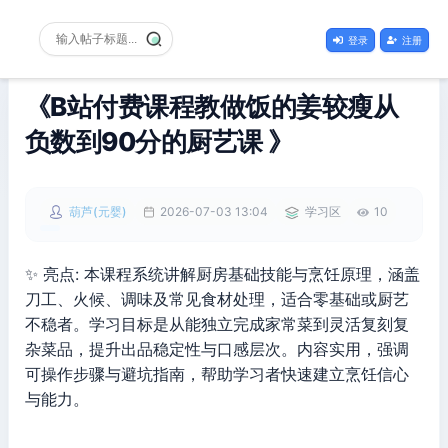
登录
注册
《B站付费课程教做饭的姜较瘦从
负数到90分的厨艺课 》
葫芦(元婴)
2026-07-03 13:04
学习区
10
✨ 亮点: 本课程系统讲解厨房基础技能与烹饪原理，涵盖
刀工、火候、调味及常见食材处理，适合零基础或厨艺
不稳者。学习目标是从能独立完成家常菜到灵活复刻复
杂菜品，提升出品稳定性与口感层次。内容实用，强调
可操作步骤与避坑指南，帮助学习者快速建立烹饪信心
与能力。