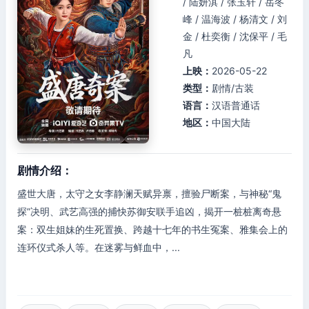
/ 陆妍淇 / 张玉轩 / 岳冬
峰 / 温海波 / 杨清文 / 刘
金 / 杜奕衡 / 沈保平 / 毛
凡
上映：
2026-05-22
类型：
剧情/古装
语言：
汉语普通话
地区：
中国大陆
剧情介绍：
盛世大唐，太守之女李静澜天赋异禀，擅验尸断案，与神秘“鬼
探”决明、武艺高强的捕快苏御安联手追凶，揭开一桩桩离奇悬
案：双生姐妹的生死置换、跨越十七年的书生冤案、雅集会上的
连环仪式杀人等。在迷雾与鲜血中，...