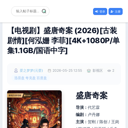
登录
注册
【电视剧】盛唐奇案 (2026)[古装
剧情][何泓姗 李菲][4K+1080P/单
集1.1GB/国语中字]
爱之梦梦(元婴)
2026-05-25 12:55
影视区
2
迅雷盘 夸克盘 百度盘
盛唐奇案
导演：
代艺霖
编剧：
卢丹娜
主演：
贺刚 / 陈创 / 王岗