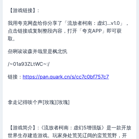
【游戏链接】:
我用夸克网盘给你分享了「流放者柯南：虚幻...v1.0」，
点击链接或复制整段内容，打开「夸克APP」即可获
取。
亝咧诶诶森并哉里是枫北忛
/~01a93ZLtWC~:/
链接：
https://pan.quark.cn/s/cc7c0bf757c7
拿走记得吱个声[玫瑰][玫瑰]
【游戏简介】:《流放者柯南：虚幻5增强版》是一款开放
世界生存建造游戏。玩家身处荒芜辽阔的蛮荒荒野，开