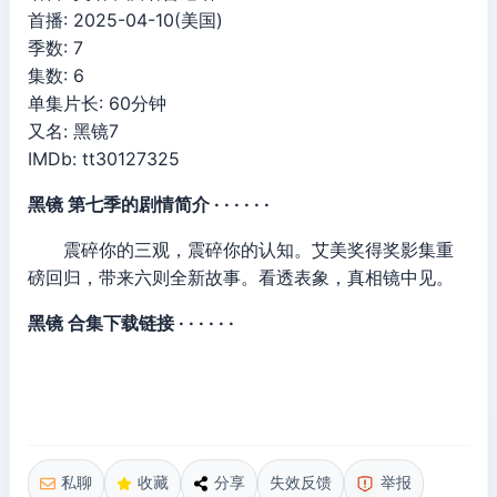
首播: 2025-04-10(美国)
季数: 7
集数: 6
单集片长: 60分钟
又名: 黑镜7
IMDb: tt30127325
黑镜 第七季的剧情简介 · · · · · ·
震碎你的三观，震碎你的认知。艾美奖得奖影集重
磅回归，带来六则全新故事。看透表象，真相镜中见。
黑镜 合集下载链接 · · · · · ·
私聊
收藏
分享
失效反馈
举报