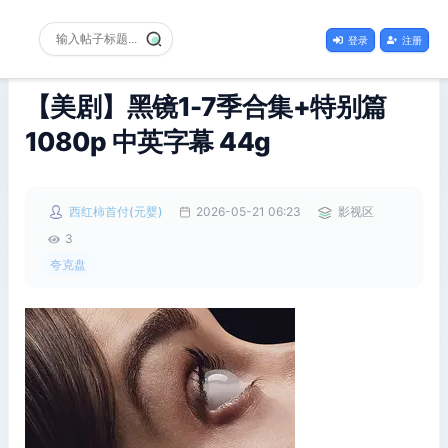
登录
注册
【美剧】黑镜1-7季合集+特别篇
1080p 中英字幕 44g
西红柿首付(元婴)
2026-05-21 06:23
影视区
3
夸克盘