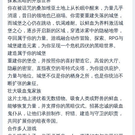
探索黑暗的开放世界
你在被诅咒的桑加维亚土地上从长眠中醒来，力量几乎
消退，昔日的领地也已崩塌。你需要重建失落的城堡，
而城堡之心仍在跳动，饥渴难耐。以鲜血为养料激活城
堡之心，逐步开启新的区域，穿透浓雾中的隐秘地带，
夺回属于你的力量。游戏融合动作冒险、探索、RPG与
城堡建造元素，为你呈现一个危机四伏的黑暗世界。
建造属于你的城堡
重建你的堡垒，并按照你的喜好塑造它。高耸的大厅、
隐蔽的密室、直指夜空的哥特式尖塔，为你提供庇护、
力量与地位。城堡不仅是你的栖身之所，也是你统治不
断扩张的象征。
壮大吸血鬼家族
这片土地上潜伏着无数猎物。吸食人类或野兽的鲜血，
能够恢复力量，并支撑你的黑暗仪式。招募忠诚的吸血
鬼仆从，让他们承担制作、狩猎、建造与守卫的职责，
共同扩展你的暗夜帝国。
合作多人游戏