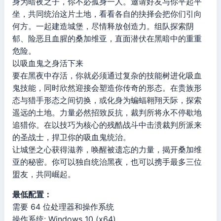
身为暗夜之子，你不必孤身一人。邀请好友与你平起平
坐，共同统治这片土地，看看各自的抉择会把你们引向
何方。一起建造城堡，尽情释放创造力。组队探索阴
郁、险恶且血腥的桑加维亚，直面潜伏在黑暗中的重重
危险。
以吸血鬼之身活下来
要在黑夜中存活，你就必须通过复杂的技能树进化吸血
鬼技能，同时欣然迎接会塑造你传奇的形态。在贵族形
态与猎手形态之间切换，或化身为蝙蝠翱翔天际，探索
遥远的土地。力量必然招致反抗，裁判所将永不停歇地
追猎你。在以技巧为核心的残酷战斗中击溃裁判所派来
的圣战士，捍卫你的吸血鬼统治。
让城堡之心获得滋养，唤醒被遗忘的力量，揭开桑加维
亚的秘密。你可以独自统治黑夜，也可以携手最多三位
盟友，共同崛起。
最低配置：
需要 64 位处理器和操作系统
操作系统: Windows 10 (x64)