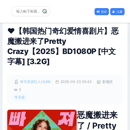
登录
注册
❤️【韩国热门奇幻爱情喜剧片】恶
魔搬进来了Pretty
Crazy【2025】BD1080P [中文
字幕] [3.2G]
夸可资源狂人(化神)
2026-05-23 05:43
影视区
3
夸克盘
恶魔搬进来
了 / Pretty