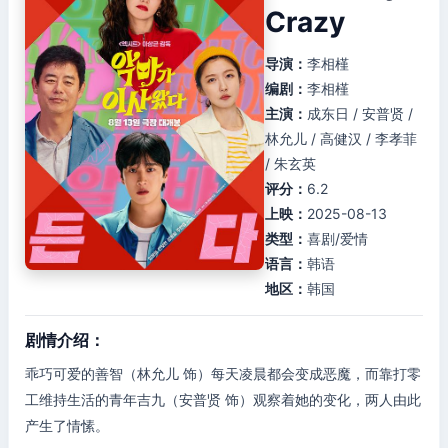
Crazy
导演：
李相槿
编剧：
李相槿
主演：
成东日 / 安普贤 /
林允儿 / 高健汉 / 李孝菲
/ 朱玄英
评分：
6.2
上映：
2025-08-13
类型：
喜剧/爱情
语言：
韩语
地区：
韩国
剧情介绍：
乖巧可爱的善智（林允儿 饰）每天凌晨都会变成恶魔，而靠打零
工维持生活的青年吉九（安普贤 饰）观察着她的变化，两人由此
产生了情愫。