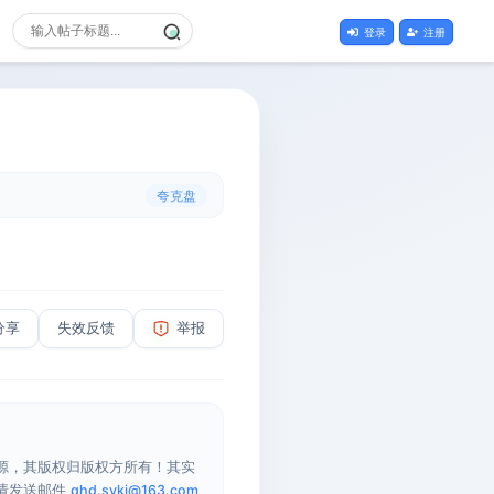
登录
注册
夸克盘
分享
失效反馈
举报
源，其版权归版权方所有！其实
请发送邮件
qhd.sykj@163.com