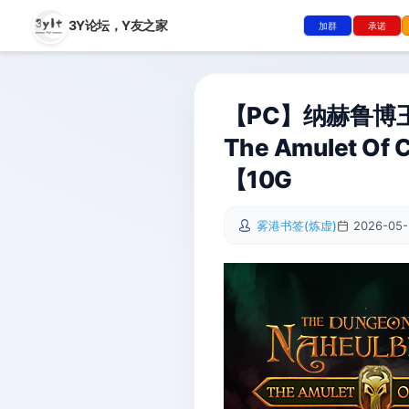
3Y论坛，
Y友之家
加群
承诺
【PC】纳赫鲁博王国地
The Amulet O
【10G
雾港书签(炼虚)
2026-05-