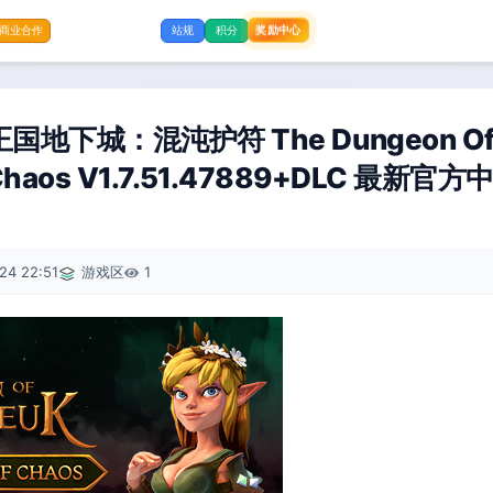
奖励中心
商业合作
站规
积分
下城：混沌护符 The Dungeon Of N
f Chaos V1.7.51.47889+DLC 最新
24 22:51
游戏区
1