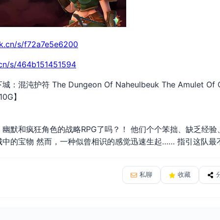
rk.cn/s/f72a7e5e6200
c.cn/s/464b151451594
护符 The Dungeon Of Naheulbeuk The Amulet Of Cha
10G】
幽默和疯狂角色的战略RPG了吗？！ 他们个个笨拙、缺乏经验
中的宝物 然而，一种似曾相识的感觉迅速生起…… 指引这队最
私聊
收藏