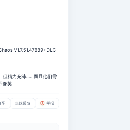
os V1.7.51.47889+DLC
、但精力充沛……而且他们需
不像英
分享
失效反馈
举报