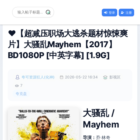
登录
注册
❤️【超减压职场大逃杀题材惊悚爽
片】大骚乱Mayhem【2017】
BD1080P [中英字幕] [1.9G]
夸可资源狂人(化神)
2026-05-22 16:34
影视区
7
夸克盘
大骚乱 /
Mayhem
导演：
乔·林奇