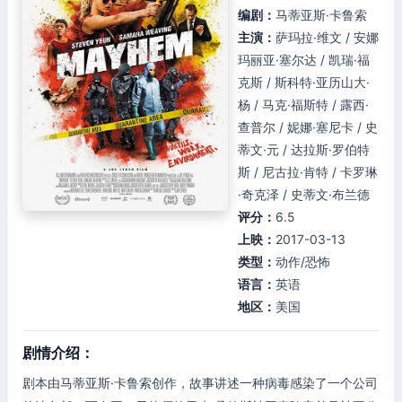
编剧：
马蒂亚斯·卡鲁索
主演：
萨玛拉·维文 / 安娜
玛丽亚·塞尔达 / 凯瑞·福
克斯 / 斯科特·亚历山大·
杨 / 马克·福斯特 / 露西·
查普尔 / 妮娜·塞尼卡 / 史
蒂文·元 / 达拉斯·罗伯特
斯 / 尼古拉·肯特 / 卡罗琳
·奇克泽 / 史蒂文·布兰德
评分：
6.5
上映：
2017-03-13
类型：
动作/恐怖
语言：
英语
地区：
美国
剧情介绍：
剧本由马蒂亚斯·卡鲁索创作，故事讲述一种病毒感染了一个公司