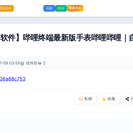
奖励中心
商业合作
站规
积分
用软件】哔哩终端最新版手表哔哩哔哩｜
7-09 03:59
软件区
2
d336a68c753
私聊
收藏