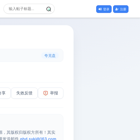
登录
注册
夸克盘
分享
失效反馈
举报
源，其版权归版权方所有！其实
请发送邮件
qhd.sykj@163.com