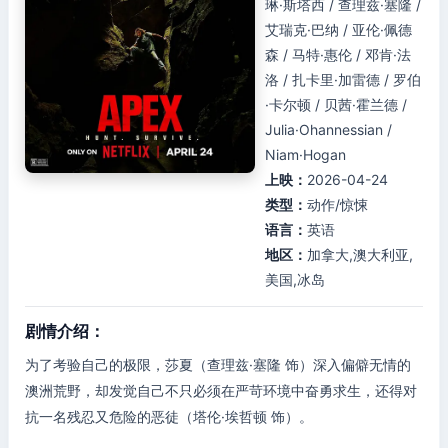
琳·斯塔西 / 查理兹·塞隆 /
艾瑞克·巴纳 / 亚伦·佩德
森 / 马特·惠伦 / 邓肯·法
洛 / 扎卡里·加雷德 / 罗伯
·卡尔顿 / 贝茜·霍兰德 /
Julia·Ohannessian /
Niam·Hogan
上映：
2026-04-24
类型：
动作/惊悚
语言：
英语
地区：
加拿大,澳大利亚,
美国,冰岛
剧情介绍：
为了考验自己的极限，莎夏（查理兹·塞隆 饰）深入偏僻无情的
澳洲荒野，却发觉自己不只必须在严苛环境中奋勇求生，还得对
抗一名残忍又危险的恶徒（塔伦·埃哲顿 饰）。