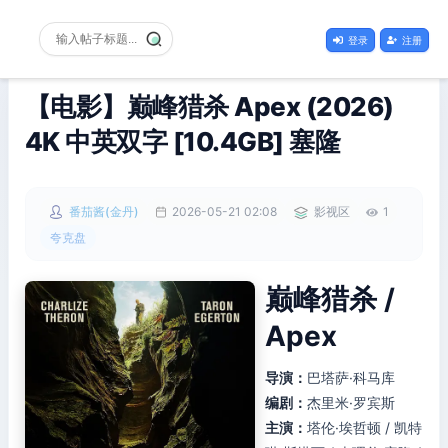
登录
注册
【电影】巅峰猎杀 Apex (2026)
4K 中英双字 [10.4GB] 塞隆
番茄酱(金丹)
2026-05-21 02:08
影视区
1
夸克盘
巅峰猎杀 /
Apex
导演：
巴塔萨·科马库
编剧：
杰里米·罗宾斯
主演：
塔伦·埃哲顿 / 凯特