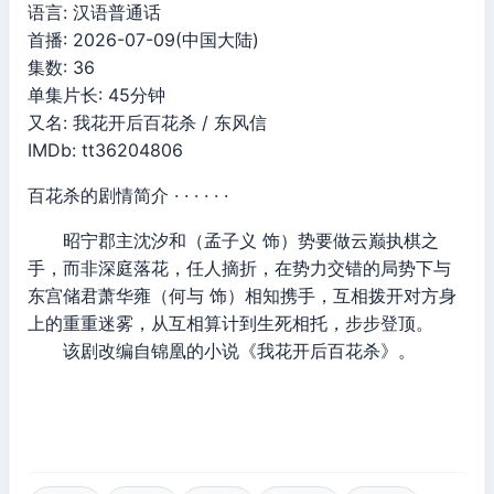
语言: 汉语普通话
首播: 2026-07-09(中国大陆)
集数: 36
单集片长: 45分钟
又名: 我花开后百花杀 / 东风信
IMDb: tt36204806
百花杀的剧情简介 · · · · · ·
昭宁郡主沈汐和（孟子义 饰）势要做云巅执棋之
手，而非深庭落花，任人摘折，在势力交错的局势下与
东宫储君萧华雍（何与 饰）相知携手，互相拨开对方身
上的重重迷雾，从互相算计到生死相托，步步登顶。
该剧改编自锦凰的小说《我花开后百花杀》。