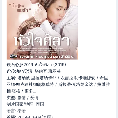
铁石心肠2019 หัวใจศิลา (2019)
หัวใจศิลา导演: 塔纳瓦·班亚林
主演: 塔纳波·里拉塔纳卡邹 / 农吉拉·叻卡准娜衮 / 希里
亚姆·帕克迪杜姆朗格瑞特 / 斯拉潘·瓦塔纳金达 / 拉维雅
楠·塔格 / 更多...
类型: 剧情 / 爱情
制片国家/地区: 泰国
语言: 泰语
首播: 2019-03-04(泰国)