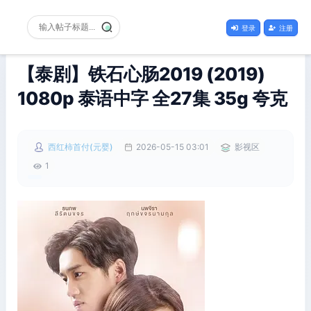
登录
注册
【泰剧】铁石心肠2019 (2019)
1080p 泰语中字 全27集 35g 夸克
西红柿首付(元婴)
2026-05-15 03:01
影视区
1