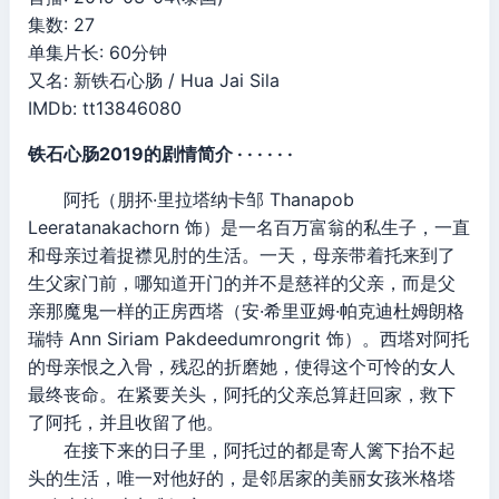
集数: 27
单集片长: 60分钟
又名: 新铁石心肠 / Hua Jai Sila
IMDb: tt13846080
铁石心肠2019的剧情简介 · · · · · ·
阿托（朋抔·里拉塔纳卡邹 Thanapob
Leeratanakachorn 饰）是一名百万富翁的私生子，一直
和母亲过着捉襟见肘的生活。一天，母亲带着托来到了
生父家门前，哪知道开门的并不是慈祥的父亲，而是父
亲那魔鬼一样的正房西塔（安·希里亚姆·帕克迪杜姆朗格
瑞特 Ann Siriam Pakdeedumrongrit 饰）。西塔对阿托
的母亲恨之入骨，残忍的折磨她，使得这个可怜的女人
最终丧命。在紧要关头，阿托的父亲总算赶回家，救下
了阿托，并且收留了他。
在接下来的日子里，阿托过的都是寄人篱下抬不起
头的生活，唯一对他好的，是邻居家的美丽女孩米格塔